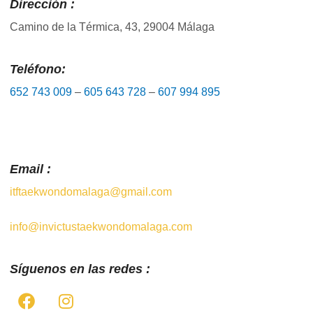
Dirección :
Camino de la Térmica, 43, 29004 Málaga
Teléfono:
652 743 009
–
605 643 728
–
607 994 895
Email :
itftaekwondomalaga@gmail.com
info@invictustaekwondomalaga.com
Síguenos en las redes :
F
I
a
n