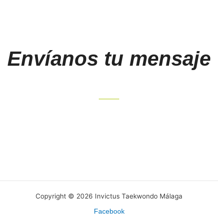
c
s
e
t
b
a
o
g
Envíanos tu mensaje
o
r
k
a
m
Copyright © 2026 Invictus Taekwondo Málaga
Facebook