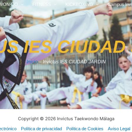
WON-DO
FITNESS
KICKBOXING
Campus Invi
US IES CIUDAD
Inicio
– Invictus IES CIUDAD JARDIN
Copyright © 2026 Invictus Taekwondo Málaga
ectrónico
Política de privacidad
Política de Cookies
Aviso Legal