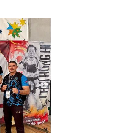
N-DO
FITNESS
KICKBOXING
Campus Invict