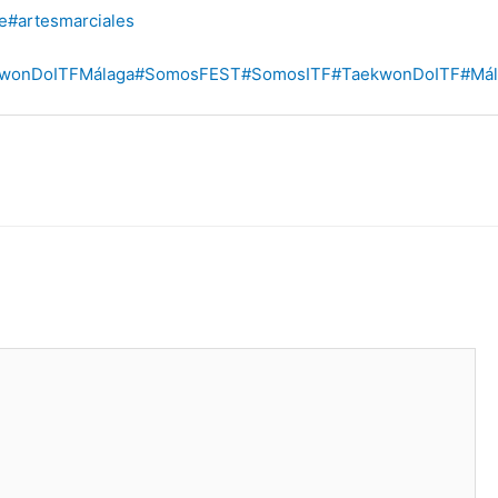
e
#artesmarciales
wonDoITFMálaga
#SomosFEST
#SomosITF
#TaekwonDoITF
#Mál