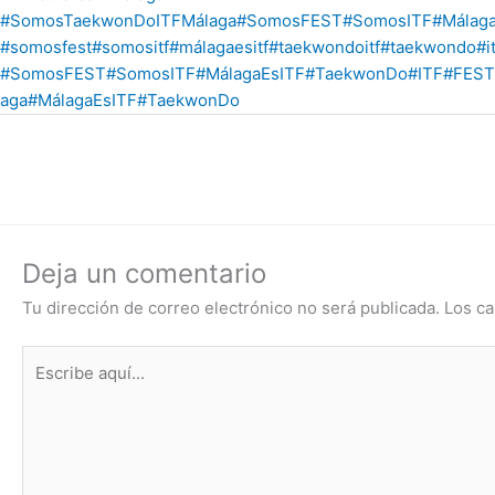
#SomosTaekwonDoITFMálaga
#SomosFEST
#SomosITF
#Málag
#somosfest
#somositf
#málagaesitf
#taekwondoitf
#taekwondo
#i
#SomosFEST
#SomosITF
#MálagaEsITF
#TaekwonDo
#ITF
#FEST
aga
#MálagaEsITF
#TaekwonDo
Deja un comentario
Tu dirección de correo electrónico no será publicada.
Los ca
Escribe
aquí...