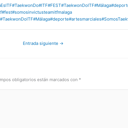
aEsITF
#TaekwonDo
#ITF
#FEST
#TaekwonDoITF
#Málaga
#deport
tf
#fest
#somosinvictusteamitfmalaga
#TaekwonDoITF
#Málaga
#deporte
#artesmarciales
#SomosTaek
Entrada siguiente
→
mpos obligatorios están marcados con
*